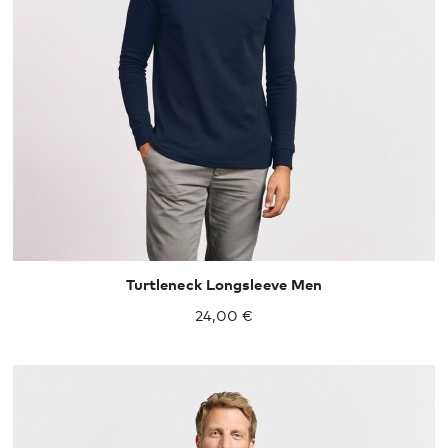
XS
S
M
L
XL
XXL
Turtleneck Longsleeve Men
24,00 €