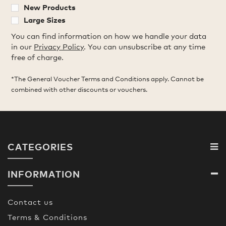
New Products
Large Sizes
You can find information on how we handle your data
in our
Privacy Policy
. You can unsubscribe at any time
free of charge.
*The General Voucher Terms and Conditions apply. Cannot be
combined with other discounts or vouchers.
CATEGORIES
INFORMATION
Contact us
Terms & Conditions