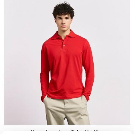
S
M
L
XL
XXL
Heavy Longsleeve Polo shirt Men