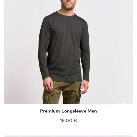
S
M
L
XL
XXL
Premium Longsleeve Men
18,00 €