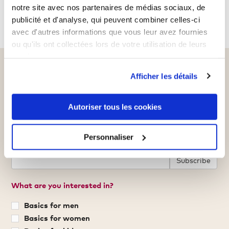
notre site avec nos partenaires de médias sociaux, de
SHOWING 1 - 2 OF 2 ITEMS
publicité et d'analyse, qui peuvent combiner celles-ci
avec d'autres informations que vous leur avez fournies
ou qu'ils ont collectées lors de votre utilisation de leurs
services.
Sign up for our newsletter
Afficher les détails
and get a €5 voucher*
Autoriser tous les cookies
Never miss out on offers, news and more
again.
Personnaliser
Your email address
Subscribe
What are you interested in?
Basics for men
Basics for women