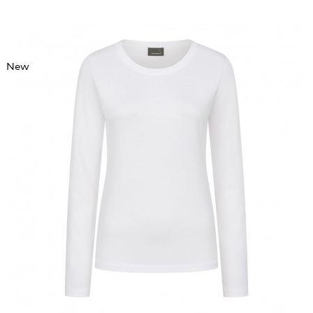
New
XXL
XXXL