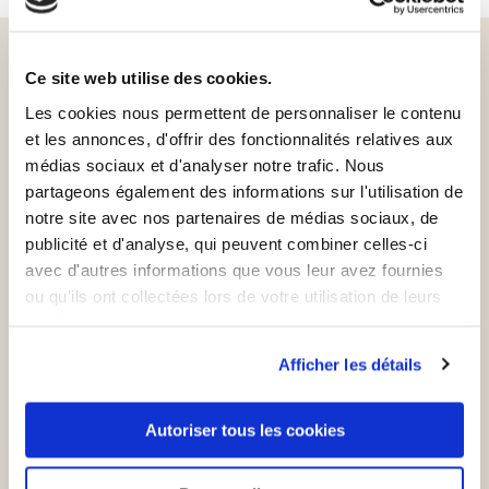
Sign up for our newsletter
Ce site web utilise des cookies.
and get a €5 voucher*
Les cookies nous permettent de personnaliser le contenu
et les annonces, d'offrir des fonctionnalités relatives aux
Never miss out on offers, news and more
médias sociaux et d'analyser notre trafic. Nous
again.
partageons également des informations sur l'utilisation de
notre site avec nos partenaires de médias sociaux, de
Your email address
publicité et d'analyse, qui peuvent combiner celles-ci
Subscribe
avec d'autres informations que vous leur avez fournies
ou qu'ils ont collectées lors de votre utilisation de leurs
What are you interested in?
services.
Basics for men
Afficher les détails
Basics for women
Basics for kids
Autoriser tous les cookies
Offers
New Products