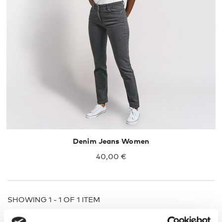
36
38
40
42
44
Denim Jeans Women
40,00 €
SHOWING 1 - 1 OF 1 ITEM