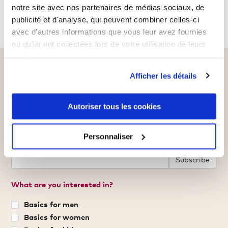
notre site avec nos partenaires de médias sociaux, de
SHOWING 1 - 2 OF 2 ITEMS
publicité et d'analyse, qui peuvent combiner celles-ci
avec d'autres informations que vous leur avez fournies
ou qu'ils ont collectées lors de votre utilisation de leurs
services.
Sign up for our newsletter
Afficher les détails
and get a €5 voucher*
Autoriser tous les cookies
Never miss out on offers, news and more
again.
Personnaliser
Your email address
Subscribe
What are you interested in?
Basics for men
Basics for women