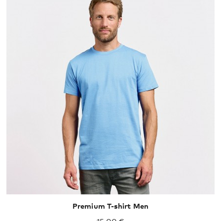
XS
S
M
L
XL
XXL
Premium T-shirt Men
15,00 €