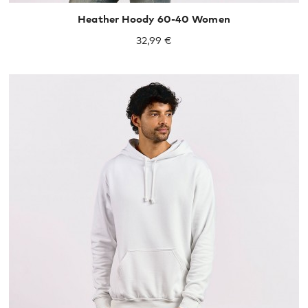
Heather Hoody 60-40 Women
32,99 €
S
M
L
XL
XXL