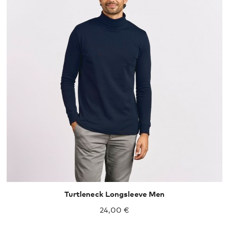
XS
S
M
L
XL
XXL
Turtleneck Longsleeve Men
24,00 €