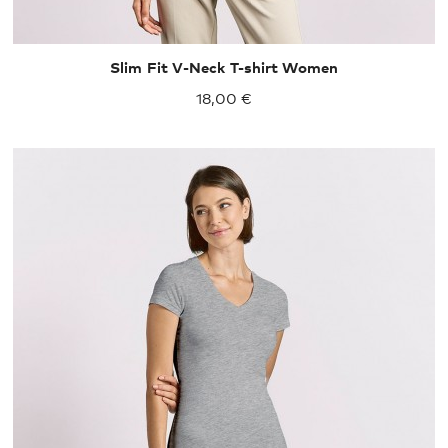
Slim Fit V-Neck T-shirt Women
18,00 €
XS
S
M
L
XL