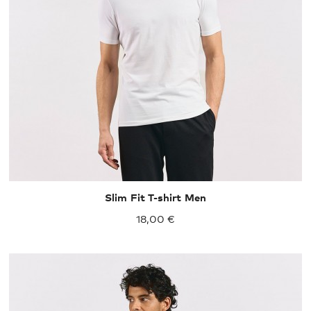
S
M
L
XL
XXL
Slim Fit T-shirt Men
18,00 €