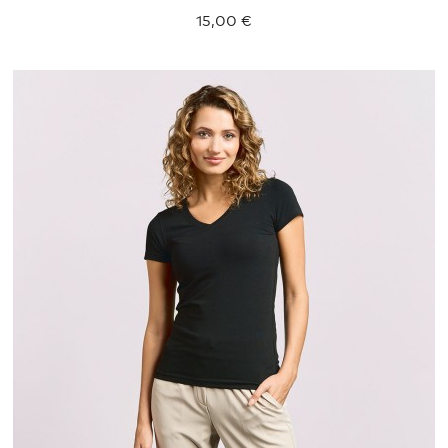
15,00 €
XS
S
M
L
XL