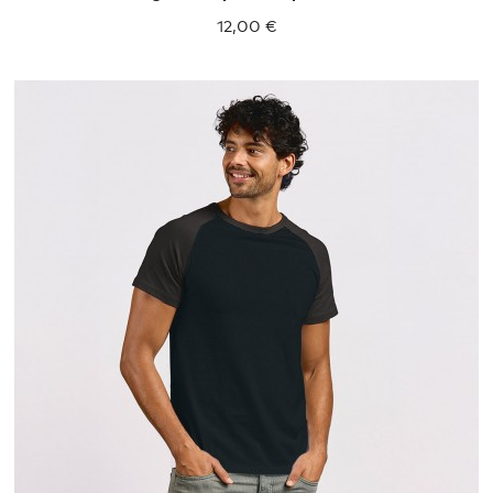
12,00 €
XS
S
M
L
XL
XXL