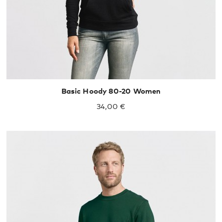
Basic Hoody 80-20 Women
34,00 €
S
M
L
XL
XXL