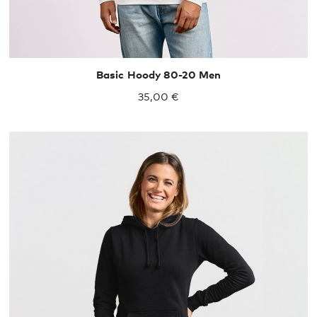
Basic Hoody 80-20 Men
35,00 €
XS
S
M
L
XL