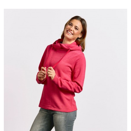
XS
S
M
L
XL