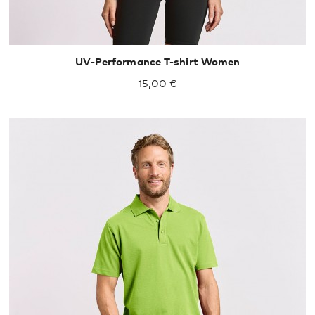
UV-Performance T-shirt Women
15,00 €
XS
S
M
L
XL
XXL