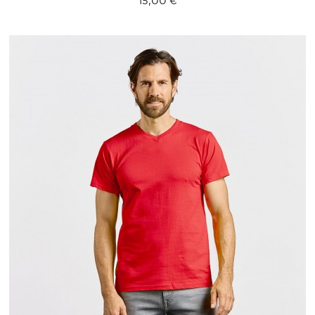
S
M
L
XL
XXL