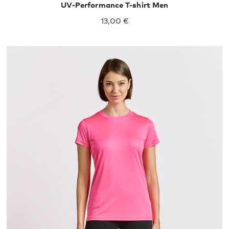
UV-Performance T-shirt Men
13,00 €
XS
S
M
L
XL