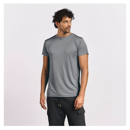
S
M
L
XL
XXL