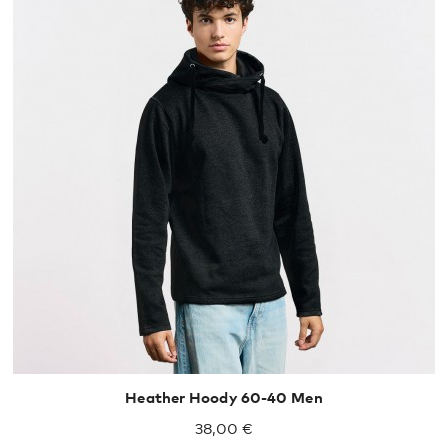
S
M
L
XL
XXL
Heather Hoody 60-40 Men
38,00 €