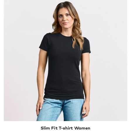
XS
S
M
L
XL
Slim Fit T-shirt Women