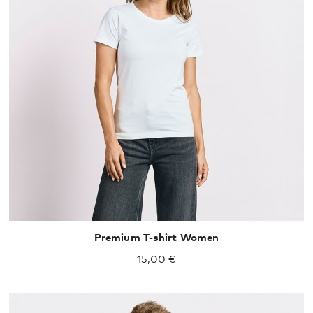
XS
S
M
L
XL
Premium T-shirt Women
15,00 €