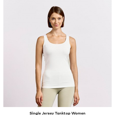
XS
S
M
L
XL
Single Jersey Tanktop Women