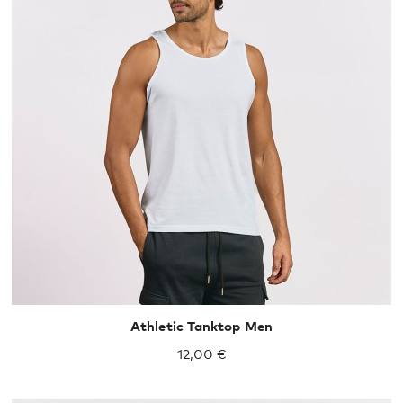
S
M
L
XL
XXL
Athletic Tanktop Men
12,00 €