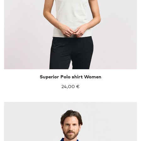
XS
S
M
L
XL
Superior Polo shirt Women
24,00 €