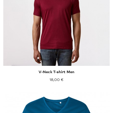
XS
S
M
L
XL
XXL
V-Neck T-shirt Men
18,00 €