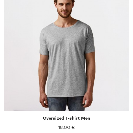
XS
S
M
L
XL
XXL
Oversized T-shirt Men
18,00 €