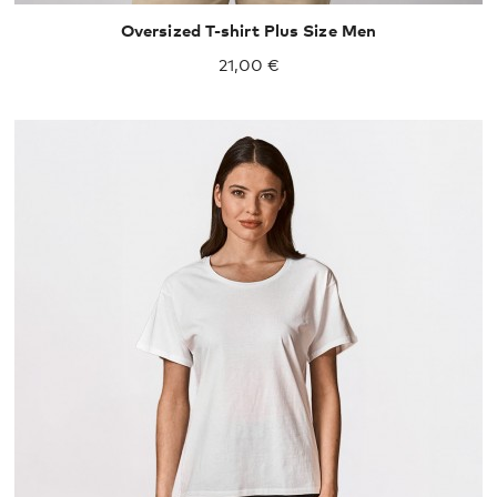
Oversized T-shirt Plus Size Men
21,00 €
XS
S
M
L
XL