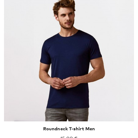
XS
S
M
L
XL
XXL
Roundneck T-shirt Men
15,00 €