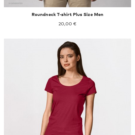
Roundneck T-shirt Plus Size Men
20,00 €
XS
S
M
L
XL