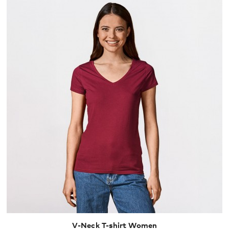
XS
S
M
L
XL
V-Neck T-shirt Women