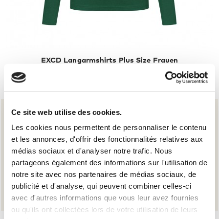
EXCD Langarmshirts Plus Size Frauen
22,00 €
Ce site web utilise des cookies.
Les cookies nous permettent de personnaliser le contenu
et les annonces, d'offrir des fonctionnalités relatives aux
médias sociaux et d'analyser notre trafic. Nous
partageons également des informations sur l'utilisation de
notre site avec nos partenaires de médias sociaux, de
Sammle Punkte bei jedem Einkauf
publicité et d'analyse, qui peuvent combiner celles-ci
avec d'autres informations que vous leur avez fournies
und spare beim nächsten Mal!
ou qu'ils ont collectées lors de votre utilisation de leurs