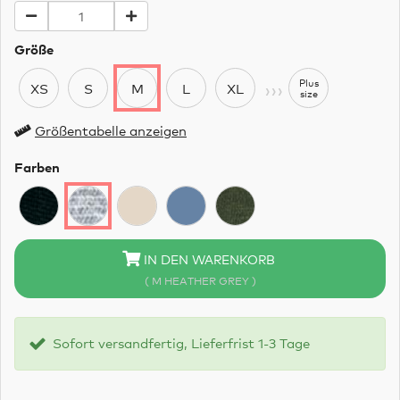
Größe
›››
Plus
XS
S
M
L
XL
size
Größentabelle anzeigen
Farben
IN DEN WARENKORB
( M HEATHER GREY )
Sofort versandfertig, Lieferfrist 1-3 Tage