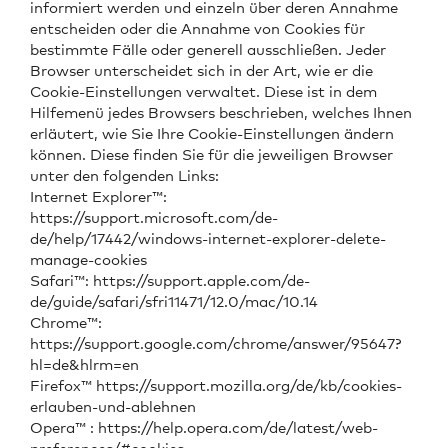
informiert werden und einzeln über deren Annahme
entscheiden oder die Annahme von Cookies für
bestimmte Fälle oder generell ausschließen. Jeder
Browser unterscheidet sich in der Art, wie er die
Cookie-Einstellungen verwaltet. Diese ist in dem
Hilfemenü jedes Browsers beschrieben, welches Ihnen
erläutert, wie Sie Ihre Cookie-Einstellungen ändern
können. Diese finden Sie für die jeweiligen Browser
unter den folgenden Links:
Internet Explorer™:
https://support.microsoft.com/de-
de/help/17442/windows-internet-explorer-delete-
manage-cookies
Safari™: https://support.apple.com/de-
de/guide/safari/sfri11471/12.0/mac/10.14
Chrome™:
https://support.google.com/chrome/answer/95647?
hl=de&hlrm=en
Firefox™ https://support.mozilla.org/de/kb/cookies-
erlauben-und-ablehnen
Opera™ : https://help.opera.com/de/latest/web-