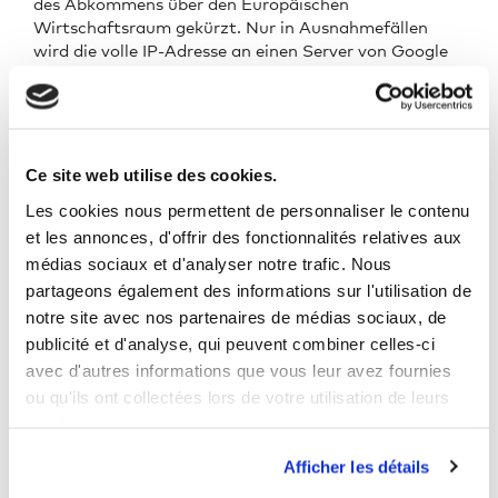
des Abkommens über den Europäischen
Wirtschaftsraum gekürzt. Nur in Ausnahmefällen
wird die volle IP-Adresse an einen Server von Google
in den USA übertragen und dort gekürzt. Die im
Rahmen von Google Analytics von Ihrem Browser
übermittelte anonymisierte IP-Adresse wird
grundsätzlich nicht mit anderen Daten von Google
zusammengeführt. Nach Zweckfortfall und Ende des
Ce site web utilise des cookies.
Einsatzes von Google Analytics durch uns werden die
Les cookies nous permettent de personnaliser le contenu
in diesem Zusammenhang erhobenen Daten gelöscht.
et les annonces, d'offrir des fonctionnalités relatives aux
Die Google LLC hat ihren Hauptsitz in den USA und
médias sociaux et d'analyser notre trafic. Nous
ist zertifiziert unter dem EU-US-Privacy Shield. Ein
partageons également des informations sur l'utilisation de
aktuelles Zertifikat kann
hier
eingesehen werden.
notre site avec nos partenaires de médias sociaux, de
Aufgrund dieses Abkommens zwischen den USA und
publicité et d'analyse, qui peuvent combiner celles-ci
der Europäischen Kommission hat letztere für unter
avec d'autres informations que vous leur avez fournies
dem Privacy Shield zertifizierte Unternehmen ein
ou qu'ils ont collectées lors de votre utilisation de leurs
angemessenes Datenschutzniveau festgestellt.
services.
Sie können Ihre Einwilligung jederzeit mit Wirkung für
Afficher les détails
die Zukunft widerrufen, indem sie das unter dem
folgenden Link verfügbare Browser-Plugin