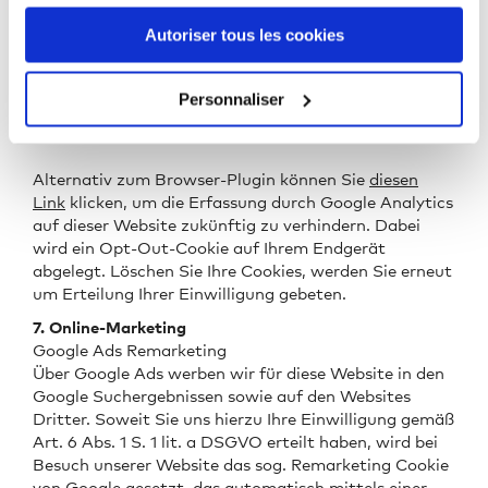
herunterladen und installieren:
Autoriser tous les cookies
https://tools.google.com/dlpage/gaoptout?hl=de .
Hierdurch wird die Erfassung der durch das Cookie
erzeugten und auf Ihre Nutzung der Website
Personnaliser
bezogenen Daten (inkl. Ihrer IP-Adresse) sowie die
Verarbeitung dieser Daten durch Google verhindert.
Alternativ zum Browser-Plugin können Sie
diesen
Link
klicken, um die Erfassung durch Google Analytics
auf dieser Website zukünftig zu verhindern. Dabei
wird ein Opt-Out-Cookie auf Ihrem Endgerät
abgelegt. Löschen Sie Ihre Cookies, werden Sie erneut
um Erteilung Ihrer Einwilligung gebeten.
7. Online-Marketing
Google Ads Remarketing
Über Google Ads werben wir für diese Website in den
Google Suchergebnissen sowie auf den Websites
Dritter. Soweit Sie uns hierzu Ihre Einwilligung gemäß
Art. 6 Abs. 1 S. 1 lit. a DSGVO erteilt haben, wird bei
Besuch unserer Website das sog. Remarketing Cookie
von Google gesetzt, das automatisch mittels einer