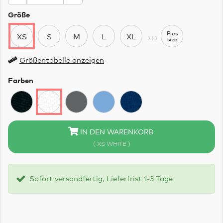
Größe
›››
Plus
XS
S
M
L
XL
size
Größentabelle anzeigen
Farben
IN DEN WARENKORB
( XS WHITE )
Sofort versandfertig, Lieferfrist 1-3 Tage