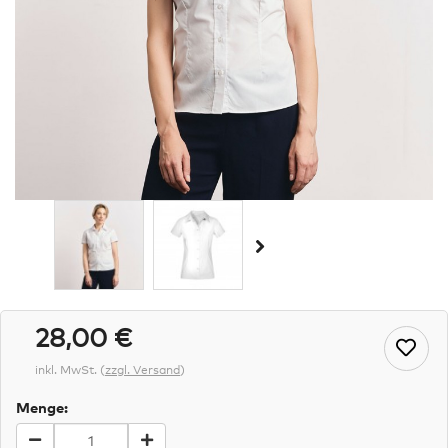
28,00 €
inkl. MwSt.
(
zzgl. Versand
)
Menge: