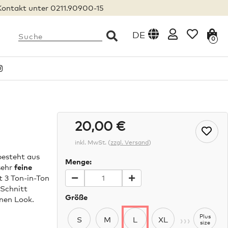
Kontakt unter 0211.90900-15
DE
0
20,00 €
inkl. MwSt.
(
zzgl. Versand
)
besteht aus
Menge:
sehr
feine
t 3 Ton-in-Ton
 Schnitt
Größe
nen Look.
›››
Plus
S
M
L
XL
size