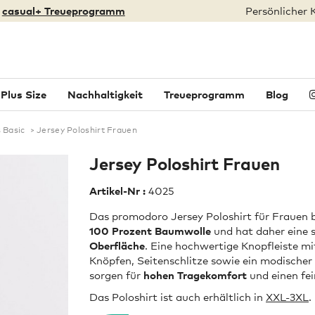
:
casual+ Treueprogramm
Persönlicher 
Plus Size
Nachhaltigkeit
Treueprogramm
Blog
s Basic
>
Jersey Poloshirt Frauen
Jersey Poloshirt Frauen
Artikel-Nr :
4025
Das promodoro Jersey Poloshirt für Frauen 
100 Prozent Baumwolle
und hat daher eine 
Oberfläche
. Eine hochwertige Knopfleiste mi
Knöpfen, Seitenschlitze sowie ein modischer
sorgen für
hohen Tragekomfort
und einen fei
Das Poloshirt ist auch erhältlich in
XXL-3XL
.