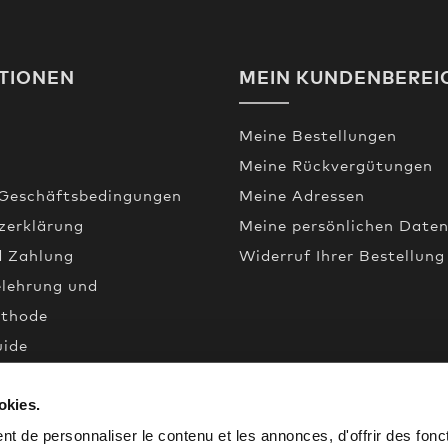
TIONEN
MEIN KUNDENBEREI
Meine Bestellungen
Meine Rückvergütungen
 Geschäftsbedingungen
Meine Adressen
zerklärung
Meine persönlichen Date
d Zahlung
Widerruf Ihrer Bestellung
elehrung und
thode
uide
okies.
een
de
t de personnaliser le contenu et les annonces, d'offrir des fonct