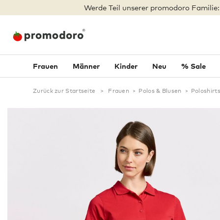
Werde Teil unserer promodoro Familie
Frauen
Männer
Kinder
Neu
% Sale
Zurück zur Startseite
>
Frauen
>
Polos & Blusen
>
Poloshirt