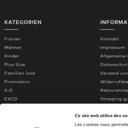
KATEGORIEN
INFORMA
Frauen
Kontakt
Männer
Impressum
Kinder
Allgemeine
Plus Size
Datenschut
Familien look
Versand un
Promodoro
Widerrufsb
X.O
Retourenme
EXCD
Shopping g
Premium Selection
FAQ
Ce site web utilise des co
Neu
Made In Gr
% Sale
Quality gui
Les cookies nous permetten