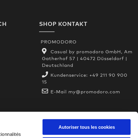
CH
SHOP KONTAKT
PROMODORO
Casual by promodoro GmbH, Am
Gatherhof 57 | 40472 Düsseldorf |
Deutschland
n
Kundenservice:
+49 211 90 900
15
E-Mail
my@promodoro.com
Autoriser tous les cookies
ionnalités