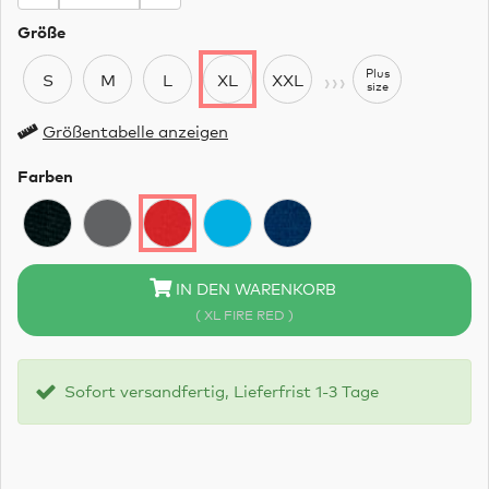
Größe
›››
Plus
S
M
L
XL
XXL
size
Größentabelle anzeigen
Farben
IN DEN WARENKORB
( XL FIRE RED )
Sofort versandfertig, Lieferfrist 1-3 Tage