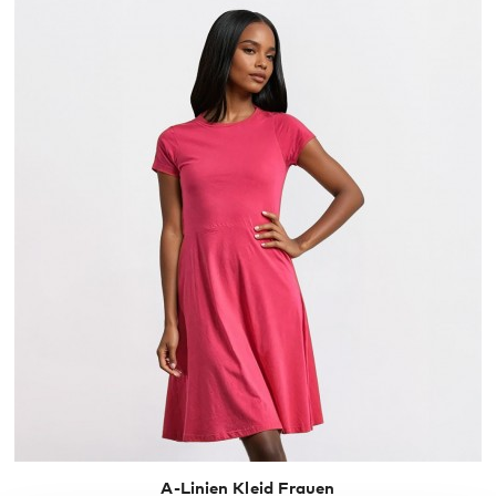
S
M
L
A-Linien Kleid Frauen