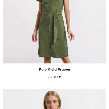
S
M
L
XL
Polo Kleid Frauen
28,00 €