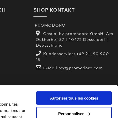
CH
SHOP KONTAKT
PROMODORO
Casual by promodoro GmbH, Am
Gatherhof 57 | 40472 Düsseldorf |
Deutschland
n
Kundenservice:
+49 211 90 900
15
E-Mail
my@promodoro.com
Autoriser tous les cookies
ionnalités
formations sur
Personnaliser
, qui peuvent