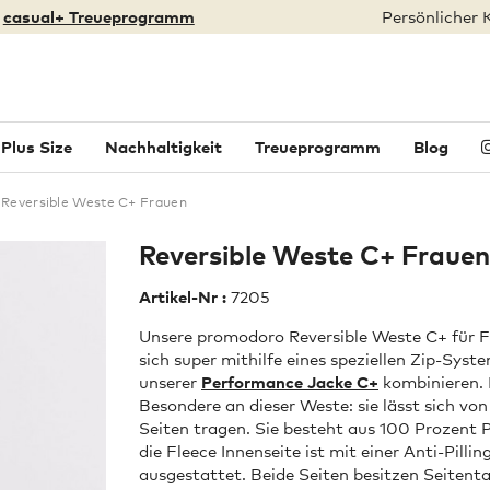
:
casual+ Treueprogramm
Persönlicher 
Plus Size
Nachhaltigkeit
Treueprogramm
Blog
Reversible Weste C+ Frauen
Reversible Weste C+ Frauen
Artikel-Nr :
7205
Unsere promodoro Reversible Weste C+ für F
sich super mithilfe eines speziellen Zip-Syst
unserer
Performance Jacke C+
kombinieren.
Besondere an dieser Weste: sie lässt sich von
Seiten tragen. Sie besteht aus 100 Prozent 
die Fleece Innenseite ist mit einer Anti-Pill
ausgestattet. Beide Seiten besitzen Seitent