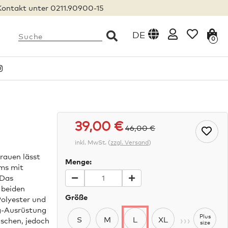
Kontakt unter 0211.90900-15
DE
0
39,00 €
46,00 €
inkl. MwSt.
(
zzgl. Versand
)
rauen lässt
Menge:
ems mit
 Das
 beiden
Größe
Polyester und
ing-Ausrüstung
›››
Plus
S
M
L
XL
aschen, jedoch
size