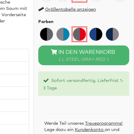
asche
g am Saum mit
Größentabelle anzeigen
r Vorderseite
der
Farben
IN DEN WARENKORB
( L STEEL-GRAY-RED )
Sofort versandfertig, Lieferfrist 1-
3 Tage
Werde Teil unseres
Treueprogramms!
Lege dazu ein
Kundenkonto
an und