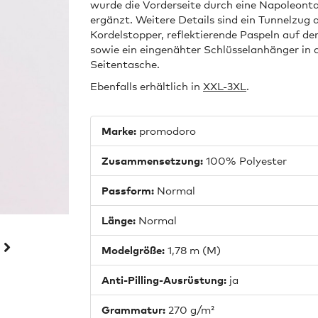
wurde die Vorderseite durch eine Napoleont
ergänzt. Weitere Details sind ein Tunnelzu
Kordelstopper, reflektierende Paspeln auf de
sowie ein eingenähter Schlüsselanhänger in 
Seitentasche.
Ebenfalls erhältlich in
XXL-3XL
.
Marke:
promodoro
Zusammensetzung:
100% Polyester
Passform:
Normal
Länge:
Normal
Modelgröße:
1,78 m (M)
Anti-Pilling-Ausrüstung:
ja
Grammatur:
270 g/m²