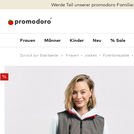
Werde Teil unserer promodoro Familie
Frauen
Männer
Kinder
Neu
% Sale
Zurück zur Startseite
>
Frauen
>
Jacken
>
Funktionsjacke
>
%