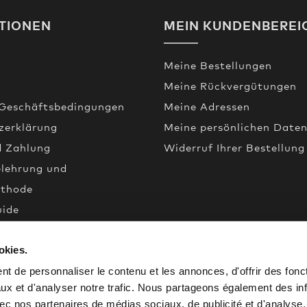
TIONEN
MEIN KUNDENBEREI
Meine Bestellungen
Meine Rückvergütungen
 Geschäftsbedingungen
Meine Adressen
zerklärung
Meine persönlichen Date
d Zahlung
Widerruf Ihrer Bestellung
elehrung und
thode
uide
okies.
een
de
t de personnaliser le contenu et les annonces, d'offrir des fonct
ux et d'analyser notre trafic. Nous partageons également des in
 avec nos partenaires de médias sociaux, de publicité et d'analyse