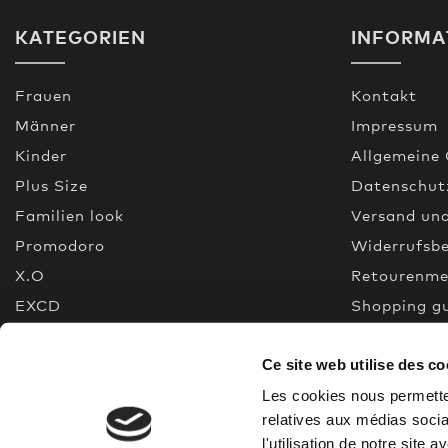
KATEGORIEN
INFORMA
Frauen
Kontakt
Männer
Impressum
Kinder
Allgemeine
Plus Size
Datenschut
Familien look
Versand un
Promodoro
Widerrufsb
X.O
Retourenme
EXCD
Shopping g
Premium Selection
FAQ
Ce site web utilise des co
Neu
Made In Gr
% Sale
Quality gui
Les cookies nous permetten
relatives aux médias socia
l'utilisation de notre site