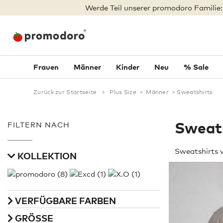
Werde Teil unserer promodoro Familie
Frauen
Männer
Kinder
Neu
% Sale
Zurück zur Startseite
>
Plus Size
>
Männer
>
Sweatshirts
Sweat
FILTERN NACH
Sweatshirts 
KOLLEKTION
VERFÜGBARE FARBEN
GRÖSSE