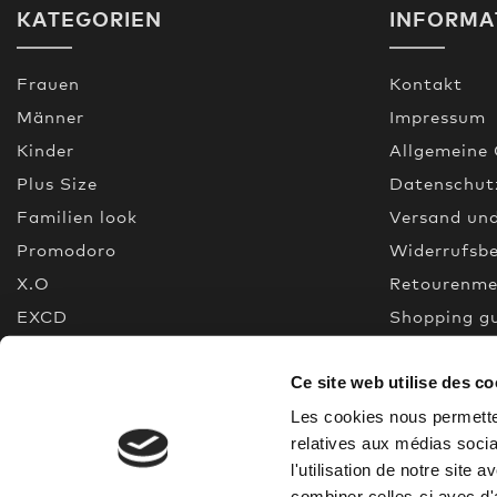
KATEGORIEN
INFORMA
Frauen
Kontakt
Männer
Impressum
Kinder
Allgemeine
Plus Size
Datenschut
Familien look
Versand un
Promodoro
Widerrufsb
X.O
Retourenme
EXCD
Shopping g
Premium Selection
FAQ
Ce site web utilise des co
Neu
Made In Gr
% Sale
Quality gui
Les cookies nous permetten
relatives aux médias socia
l'utilisation de notre site
combiner celles-ci avec d'