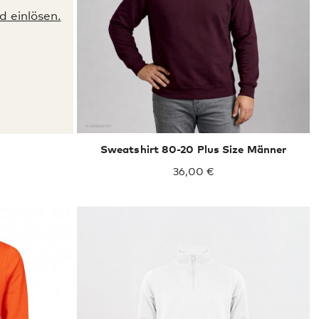
 einlösen.
XXXL
4XL
5XL
Sweatshirt 80-20 Plus Size Männer
36,00 €
XXXL
4XL
5XL