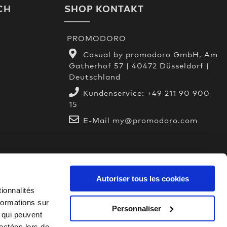
CH
SHOP KONTAKT
PROMODORO
Casual by promodoro GmbH, Am
Gatherhof 57 | 40472 Düsseldorf |
Deutschland
n
Kundenservice:
+49 211 90 900
15
E-Mail
my@promodoro.com
Autoriser tous les cookies
ionnalités
formations sur
Personnaliser
, qui peuvent
lectées lors de