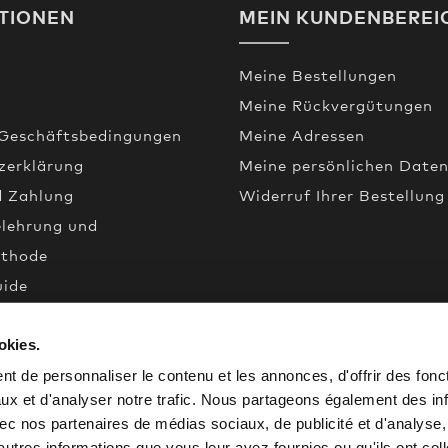
TIONEN
MEIN KUNDENBEREI
Meine Bestellungen
Meine Rückvergütungen
 Geschäftsbedingungen
Meine Adressen
zerklärung
Meine persönlichen Date
d Zahlung
Widerruf Ihrer Bestellung
elehrung und
thode
uide
okies.
een
de
t de personnaliser le contenu et les annonces, d'offrir des fonct
ux et d'analyser notre trafic. Nous partageons également des in
 avec nos partenaires de médias sociaux, de publicité et d'analyse
autres informations que vous leur avez fournies ou qu'ils ont col