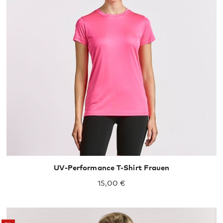
XS
S
M
L
XL
UV-Performance T-Shirt Frauen
15,00 €