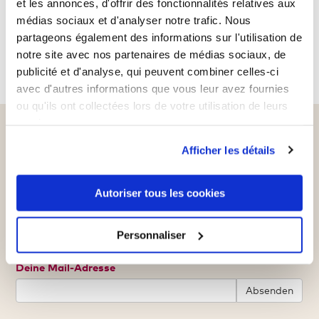
et les annonces, d'offrir des fonctionnalités relatives aux
médias sociaux et d'analyser notre trafic. Nous
partageons également des informations sur l'utilisation de
notre site avec nos partenaires de médias sociaux, de
ZEIGE 1 - 2 VON 2 ARTIKELN
publicité et d'analyse, qui peuvent combiner celles-ci
avec d'autres informations que vous leur avez fournies
ou qu'ils ont collectées lors de votre utilisation de leurs
services.
Melde dich für unseren
Afficher les détails
Newsletter an und sichere
dir einen 5€ Gutschein*
Autoriser tous les cookies
Verpasse nie wieder Angebote, Neuigkeiten
Personnaliser
und mehr.
Deine Mail-Adresse
Absenden