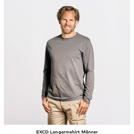
S
M
L
XL
XXL
EXCD Langarmshirt Männer