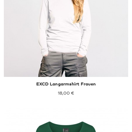
S
M
L
XL
EXCD Langarmshirt Frauen
18,00 €