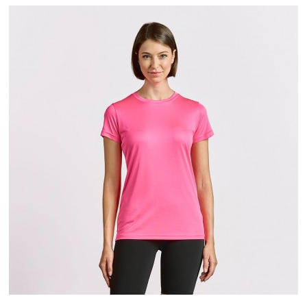
XS
S
M
L
XL