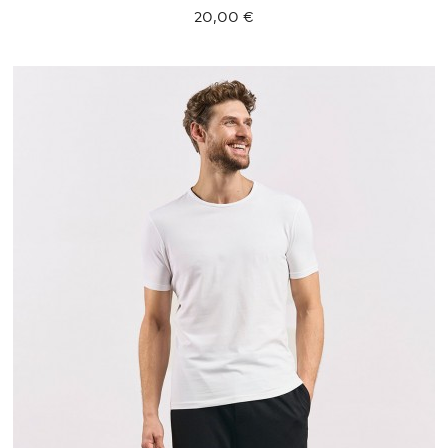
20,00 €
S
M
L
XL
XXL