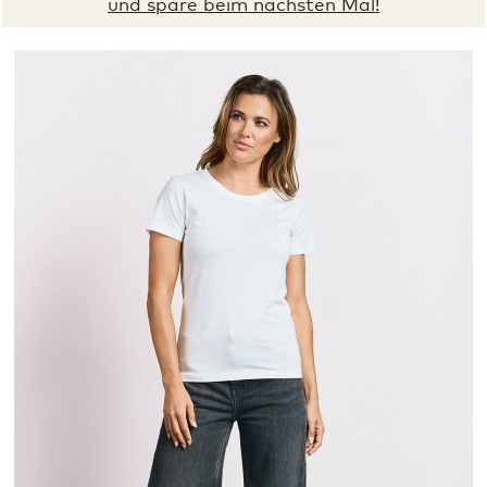
und spare beim nächsten Mal!
XS
S
M
L
XL