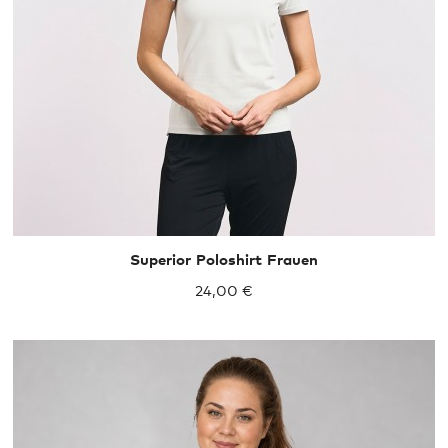
XS
S
M
L
XL
Superior Poloshirt Frauen
24,00 €