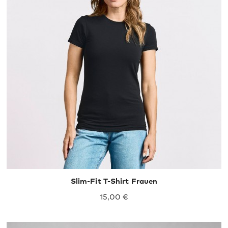
XS
S
M
L
XL
Slim-Fit T-Shirt Frauen
15,00 €