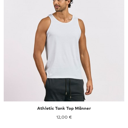
S
M
L
XL
XXL
Athletic Tank Top Männer
12,00 €