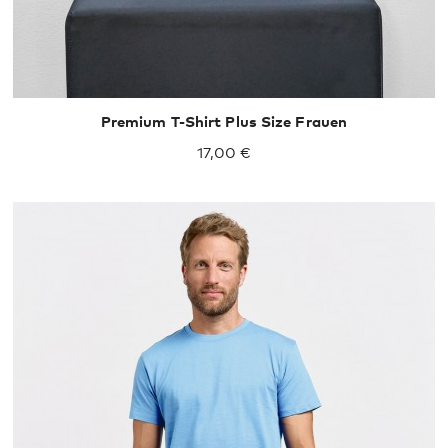
Premium T-Shirt Plus Size Frauen
17,00 €
XS
S
M
L
XL
XXL