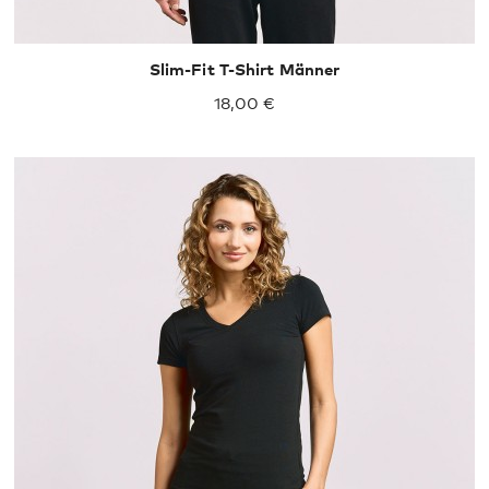
Slim-Fit T-Shirt Männer
18,00 €
XS
S
M
L
XL