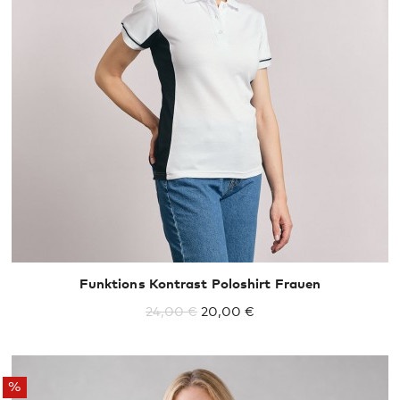
XS
S
M
L
XL
Funktions Kontrast Poloshirt Frauen
24,00 €
20,00 €
%