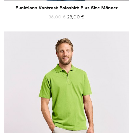
Funktions Kontrast Poloshirt Plus Size Männer
36,00 €
28,00 €
XS
S
M
L
XL
XXL