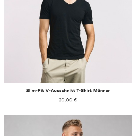
S
M
L
XL
XXL
Slim-Fit V-Ausschnitt T-Shirt Männer
20,00 €