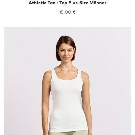
Athletic Tank Top Plus Size Männer
15,00 €
XS
S
M
L
XL