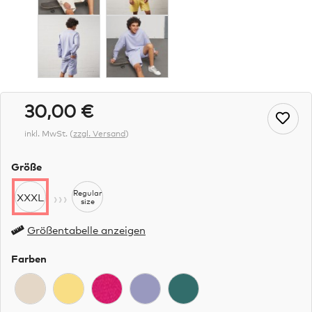
30,00 €
inkl. MwSt.
(
zzgl. Versand
)
Größe
›››
Regular
XXXL
size
Größentabelle anzeigen
Farben