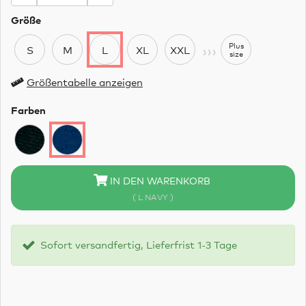
Größe
›››
Plus
S
M
L
XL
XXL
size
Größentabelle anzeigen
Farben
IN DEN WARENKORB
( L NAVY )
Sofort versandfertig, Lieferfrist 1-3 Tage