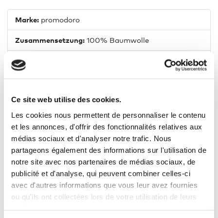
Marke:
promodoro
Zusammensetzung:
100% Baumwolle
Passform:
Normal
Ausschnitt:
Polokragen
Ce site web utilise des cookies.
Länge:
Normal
Les cookies nous permettent de personnaliser le contenu
Modelgröße:
1,88 m (M)
et les annonces, d'offrir des fonctionnalités relatives aux
médias sociaux et d'analyser notre trafic. Nous
Wärmespeichernd:
Ja
partageons également des informations sur l'utilisation de
notre site avec nos partenaires de médias sociaux, de
Grammatur:
320 g/m²
publicité et d'analyse, qui peuvent combiner celles-ci
Trockner geeignet:
Ja
avec d'autres informations que vous leur avez fournies
ou qu'ils ont collectées lors de votre utilisation de leurs
services.