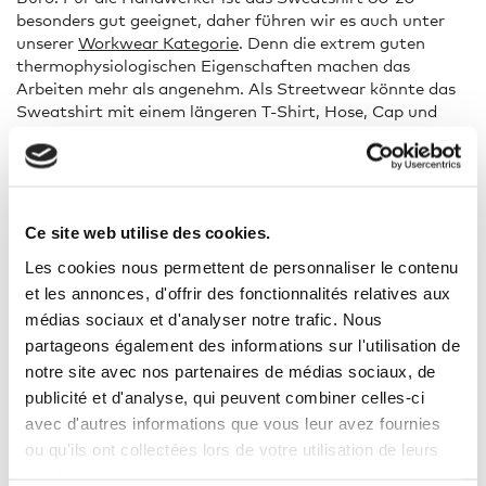
besonders gut geeignet, daher führen wir es auch unter
unserer
Workwear Kategorie
. Denn die extrem guten
thermophysiologischen Eigenschaften machen das
Arbeiten mehr als angenehm. Als Streetwear könnte das
Sweatshirt mit einem längeren T-Shirt, Hose, Cap und
Sneakers kombiniert werden. Und schon ist ein cooler
Look kreiert, der nicht nur modisch, sondern vor allem
bequem ist.
Ce site web utilise des cookies.
Marke:
promodoro
Les cookies nous permettent de personnaliser le contenu
et les annonces, d'offrir des fonctionnalités relatives aux
Zusammensetzung:
80% Baumwolle, 20% Polyester
médias sociaux et d'analyser notre trafic. Nous
Passform:
Normal
partageons également des informations sur l'utilisation de
notre site avec nos partenaires de médias sociaux, de
Ausschnitt:
Rundhals
publicité et d'analyse, qui peuvent combiner celles-ci
avec d'autres informations que vous leur avez fournies
Länge:
Normal
ou qu'ils ont collectées lors de votre utilisation de leurs
services.
Modelgröße:
1,88 m (M)