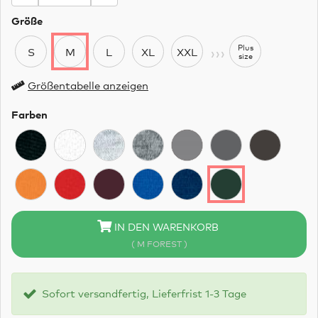
Größe
›››
Plus
S
M
L
XL
XXL
size
Größentabelle anzeigen
Farben
IN DEN WARENKORB
( M FOREST )
Sofort versandfertig, Lieferfrist 1-3 Tage