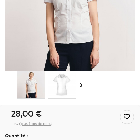
28,00 €
TTC
(
plus frais de port
)
Quantité :