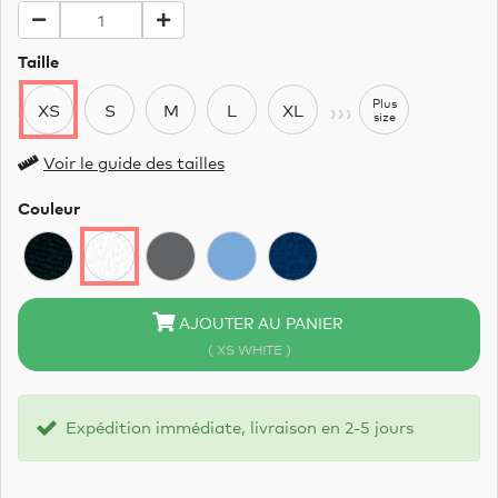
Taille
›››
Plus
XS
S
M
L
XL
size
Voir le guide des tailles
Couleur
AJOUTER AU PANIER
( XS WHITE )
Expédition immédiate, livraison en 2-5 jours