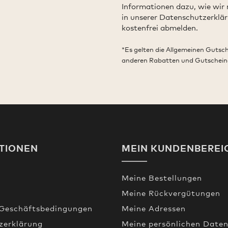
Informationen dazu, wie wir
in unserer Datenschutzerklär
kostenfrei abmelden.
*Es gelten die Allgemeinen Gutsc
anderen Rabatten und Gutschein
TIONEN
MEIN KUNDENBEREI
Meine Bestellungen
Meine Rückvergütungen
 Geschäftsbedingungen
Meine Adressen
zerklärung
Meine persönlichen Date