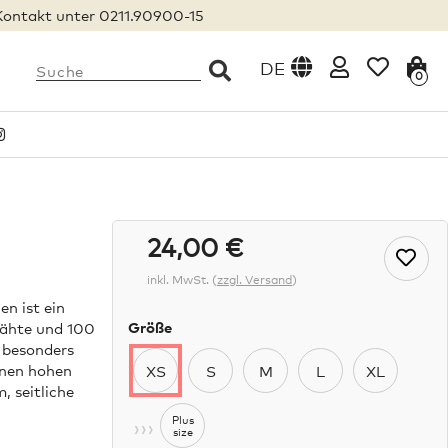
Kontakt unter 0211.90900-15
DE
0
24,00 €
inkl. MwSt.
(
zzgl. Versand
)
n ist ein
Größe
nähte und 100
 besonders
inen hohen
XS
S
M
L
XL
 seitliche
›››
Plus
size