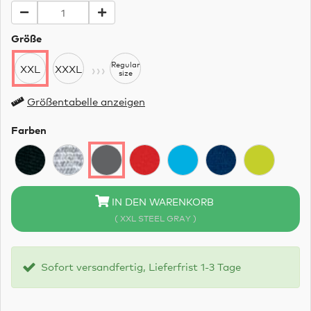
Größe
›››
Regular
XXL
XXXL
size
Größentabelle anzeigen
Farben
IN DEN WARENKORB
( XXL STEEL GRAY )
Sofort versandfertig, Lieferfrist 1-3 Tage