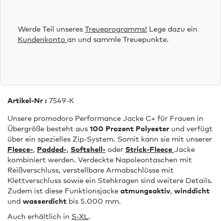
Werde Teil unseres
Treueprogramms!
Lege dazu ein
Kundenkonto
an und sammle Treuepunkte.
Artikel-Nr :
7549-K
Unsere promodoro Performance Jacke C+ für Frauen in
Übergröße besteht aus
100 Prozent Polyester
und verfügt
über ein spezielles Zip-System. Somit kann sie mit unserer
Fleece-
,
Padded-
,
Softshell-
oder
Strick-Fleece
Jacke
kombiniert werden. Verdeckte Napoleontaschen mit
Reißverschluss, verstellbare Armabschlüsse mit
Klettverschluss sowie ein Stehkragen sind weitere Details.
Zudem ist diese Funktionsjacke
atmungsaktiv
,
winddicht
und
wasserdicht
bis 5.000 mm.
Auch erhältlich in
S-XL
.