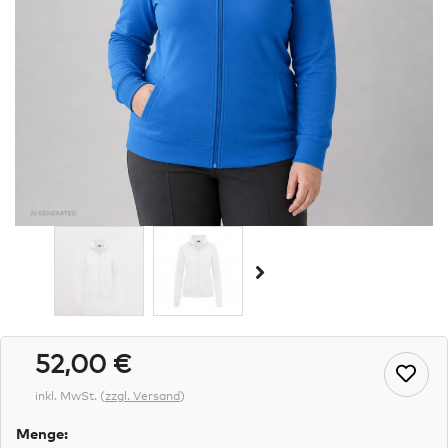
52,00 €
inkl. MwSt.
(
zzgl. Versand
)
Menge: