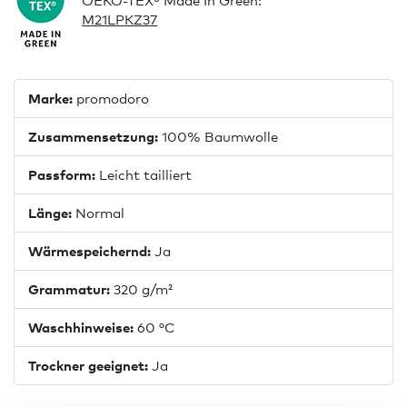
OEKO-TEX® Made In Green:
M21LPKZ37
Marke:
promodoro
Zusammensetzung:
100% Baumwolle
Passform:
Leicht tailliert
Länge:
Normal
Wärmespeichernd:
Ja
Grammatur:
320 g/m²
Waschhinweise:
60 °C
Trockner geeignet:
Ja