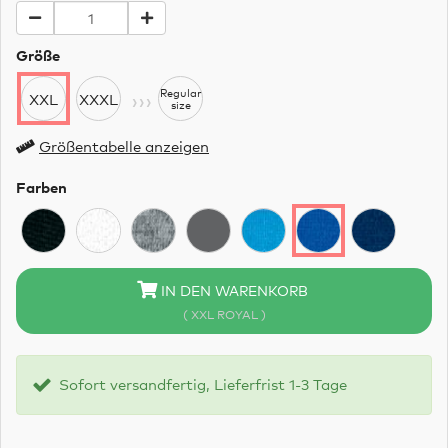
Größe
›››
Regular
XXL
XXXL
size
Größentabelle anzeigen
Farben
IN DEN WARENKORB
( XXL ROYAL )
Sofort versandfertig, Lieferfrist 1-3 Tage