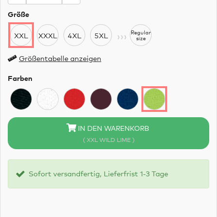
Größe
›››
Regular
XXL
XXXL
4XL
5XL
size
Größentabelle anzeigen
Farben
IN DEN WARENKORB
( XXL WILD LIME )
Sofort versandfertig, Lieferfrist 1-3 Tage