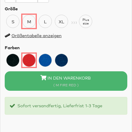
Größe
›››
Plus
S
M
L
XL
size
Größentabelle anzeigen
Farben
IN DEN WARENKORB
( M FIRE RED )
Sofort versandfertig, Lieferfrist 1-3 Tage