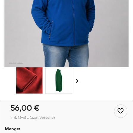
56,00 €
inkl. MwSt.
(
zzgl. Versand
)
Menge: