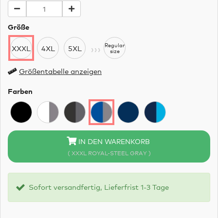
Größe
›››
Regular
XXXL
4XL
5XL
size
Größentabelle anzeigen
Farben
IN DEN WARENKORB
( XXXL ROYAL-STEEL GRAY )
Sofort versandfertig, Lieferfrist 1-3 Tage