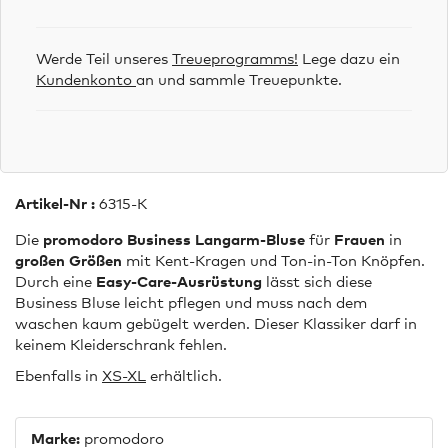
Werde Teil unseres
Treueprogramms!
Lege dazu ein
Kundenkonto
an und sammle Treuepunkte.
Artikel-Nr :
6315-K
Die
promodoro Business Langarm-Bluse
für
Frauen
in
großen Größen
mit Kent-Kragen und Ton-in-Ton Knöpfen.
Durch eine
Easy-Care-Ausrüstung
lässt sich diese
Business Bluse leicht pflegen und muss nach dem
waschen kaum gebügelt werden. Dieser Klassiker darf in
keinem Kleiderschrank fehlen.
Ebenfalls in
XS-XL
erhältlich.
Marke:
promodoro