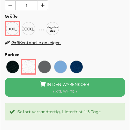
Größe
›››
Regular
XXL
XXXL
size
Größentabelle anzeigen
Farben
IN DEN WARENKORB
( XXL WHITE )
Sofort versandfertig, Lieferfrist 1-3 Tage