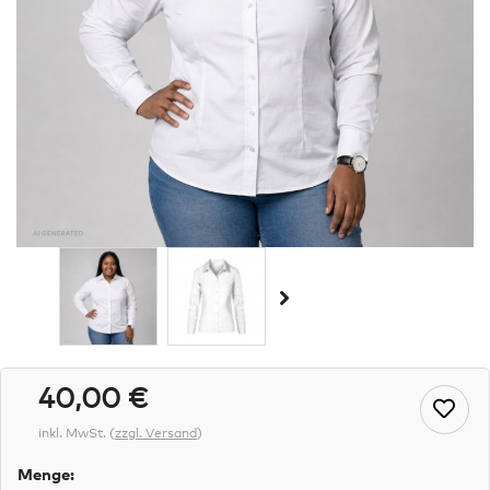
40,00 €
inkl. MwSt.
(
zzgl. Versand
)
Menge: