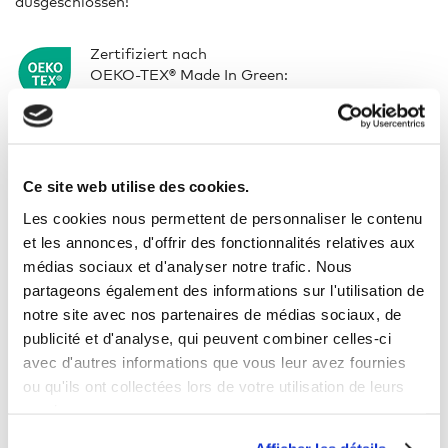
ausgeschlossen!
Zertifiziert nach
OEKO-TEX® Made In Green:
M21LRN9S0
M24LYH870
Marke:
promodoro
Ce site web utilise des cookies.
Zusammensetzung:
95% Baumwolle, 5% Elasthan
Les cookies nous permettent de personnaliser le contenu
et les annonces, d'offrir des fonctionnalités relatives aux
Grammatur:
180 g/m²
médias sociaux et d'analyser notre trafic. Nous
partageons également des informations sur l'utilisation de
Waschhinweise:
40 °C
notre site avec nos partenaires de médias sociaux, de
publicité et d'analyse, qui peuvent combiner celles-ci
Trockner geeignet:
Nein
avec d'autres informations que vous leur avez fournies
ou qu'ils ont collectées lors de votre utilisation de leurs
services.