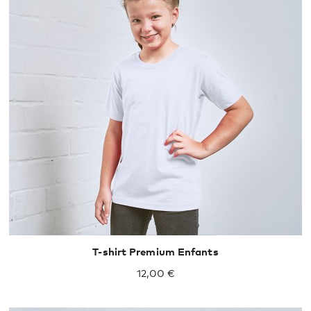
104
116
128
140
152
164
92
98
T-shirt Premium Enfants
12,00 €