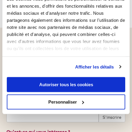
et les annonces, d'offrir des fonctionnalités relatives aux
RÉSULTATS 1 - 2 SUR 2.
médias sociaux et d'analyser notre trafic. Nous
partageons également des informations sur l'utilisation de
notre site avec nos partenaires de médias sociaux, de
publicité et d'analyse, qui peuvent combiner celles-ci
Inscrivez-vous à notre
avec d'autres informations que vous leur avez fournies
ou qu'ils ont collectées lors de votre utilisation de leurs
newsletter et recevez un
services.
bon d'achat d'une valeur de
Afficher les détails
5€*
Autoriser tous les cookies
Ne manquez plus jamais nos offres, nos
actualités et bien plus encore.
Personnaliser
Votre adresse e-mail
S'inscrire
Qu'est-ce qui vous intéresse ?