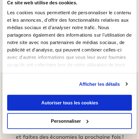
Ce site web utilise des cookies.
Les cookies nous permettent de personnaliser le contenu
et les annonces, d'offrir des fonctionnalités relatives aux
médias sociaux et d'analyser notre trafic. Nous
partageons également des informations sur l'utilisation de
notre site avec nos partenaires de médias sociaux, de
Veste sans manches Softshell Femmes
publicité et d'analyse, qui peuvent combiner celles-ci
72,00 €
avec d'autres informations que vous leur avez fournies
ou qu'ils ont collectées lors de votre utilisation de leurs
services.
Afficher les détails
Autoriser tous les cookies
Personnaliser
Gagnez des points à chaque commande
et
faites des économies la prochaine fois !