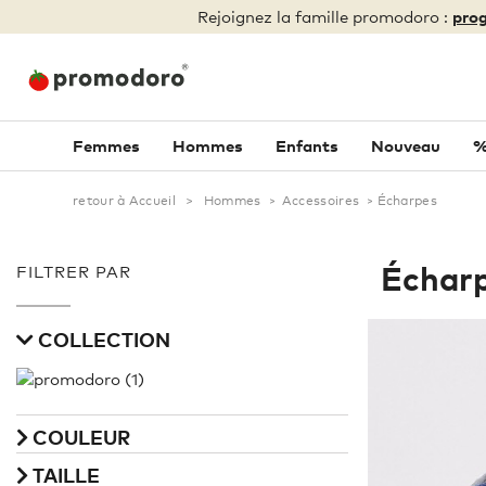
Rejoignez la famille promodoro :
prog
Femmes
Hommes
Enfants
Nouveau
%
retour à Accueil
>
Hommes
>
Accessoires
>
Écharpes
Échar
FILTRER PAR
COLLECTION
COULEUR
TAILLE