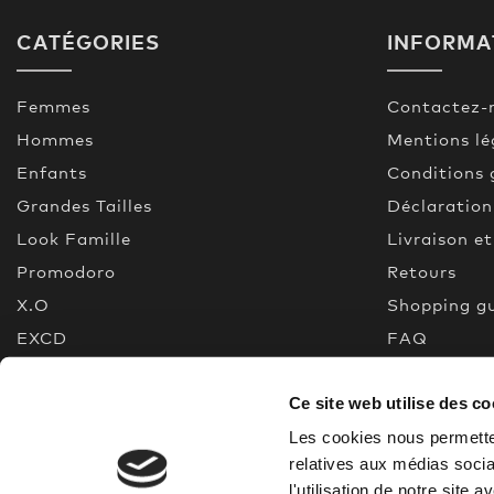
CATÉGORIES
INFORMA
Femmes
Contactez-
Hommes
Mentions lé
Enfants
Conditions 
Grandes Tailles
Déclaration
Look Famille
Livraison e
Promodoro
Retours
X.O
Shopping g
EXCD
FAQ
Premium Selection
Made In Gr
Ce site web utilise des co
Nouveau
Quality gui
% Promotion
Les cookies nous permetten
relatives aux médias socia
l'utilisation de notre site