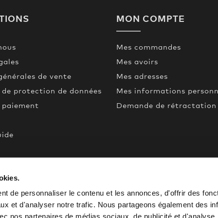
TIONS
MON COMPTE
nous
Mes commandes
gales
Mes avoirs
générales de vente
Mes adresses
 de protection de données
Mes informations personn
t paiement
Demande de rétractation
uide
een
okies.
de
t de personnaliser le contenu et les annonces, d'offrir des fonct
ux et d'analyser notre trafic. Nous partageons également des in
 avec nos partenaires de médias sociaux, de publicité et d'analyse