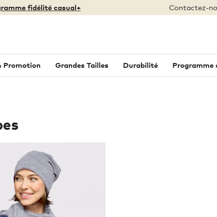
ramme fidélité casual+
Contactez-no
 Promotion
Grandes Tailles
Durabilité
Programme de
pes
Taille unique