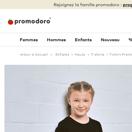
Rejoignez la famille promodoro :
prog
Femmes
Hommes
Enfants
Nouveau
%
retour à Accueil
>
Enfants
>
Hauts
>
T-shirts
>
T-shirt Prem