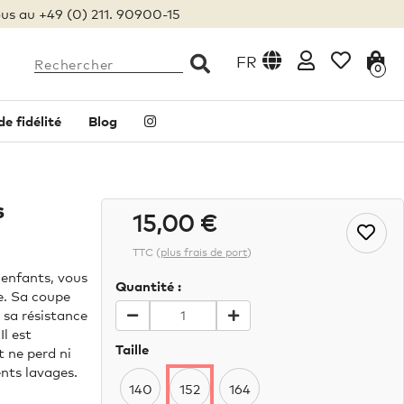
us au +49 (0) 211. 90900-15
FR
0
 fidélité
Blog
s
15,00 €
TTC
(
plus frais de port
)
enfants, vous
Quantité :
e. Sa coupe
 sa résistance
Il est
Taille
t ne perd ni
nts lavages.
140
152
164