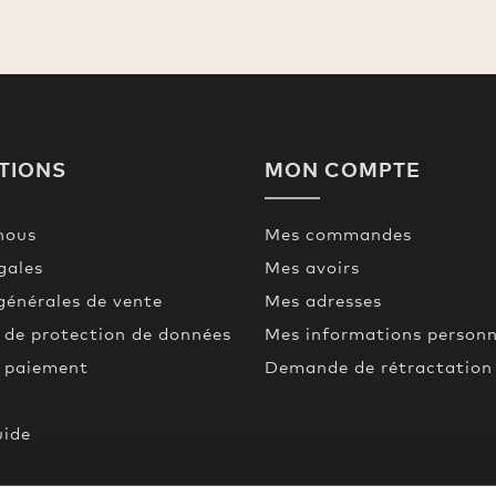
TIONS
MON COMPTE
nous
Mes commandes
gales
Mes avoirs
générales de vente
Mes adresses
 de protection de données
Mes informations personn
t paiement
Demande de rétractation
uide