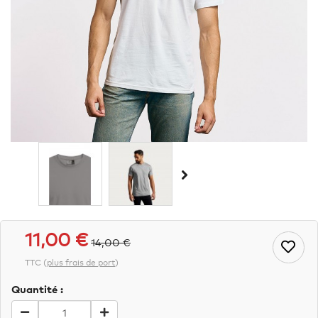
11,00 €
14,00 €
TTC
(
plus frais de port
)
Quantité :