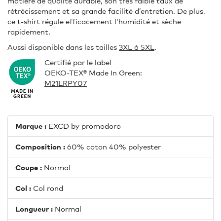
matière de qualité durable, son très faible taux de
rétrécissement et sa grande facilité d’entretien. De plus,
ce t-shirt régule efficacement l’humidité et sèche
rapidement.
Aussi disponible dans les tailles
3XL à 5XL
.
Certifié par le label
OEKO-TEX® Made In Green:
M21LRPY07
Marque :
EXCD by promodoro
Composition :
60% coton 40% polyester
Coupe :
Normal
Col :
Col rond
Longueur :
Normal