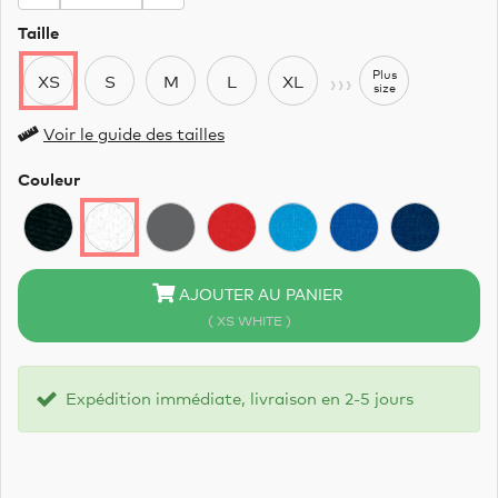
Taille
›››
Plus
XS
S
M
L
XL
size
Voir le guide des tailles
Couleur
AJOUTER AU PANIER
( XS WHITE )
Expédition immédiate, livraison en 2-5 jours