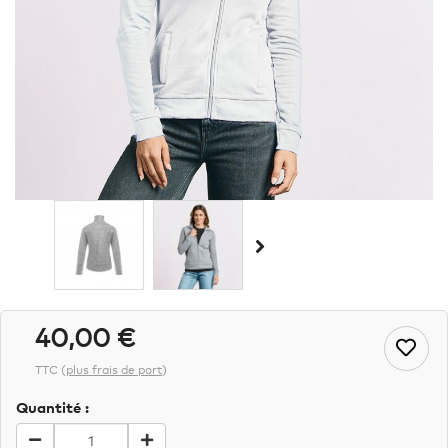
40,00 €
TTC
(
plus frais de port
)
Quantité :