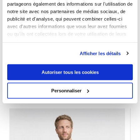
partageons également des informations sur l'utilisation de
Lavage :
60 °C
notre site avec nos partenaires de médias sociaux, de
publicité et d'analyse, qui peuvent combiner celles-ci
Sèche linge :
Normal
avec d'autres informations que vous leur avez fournies
Type de produit
Sweatshirts
ou qu'ils ont collectées lors de votre utilisation de leurs
services.
Longueur des manches/jambes
long
Afficher les détails
Autoriser tous les cookies
9 AUTRES PRODUITS DANS LA
MÊME CATÉGORIE
Personnaliser