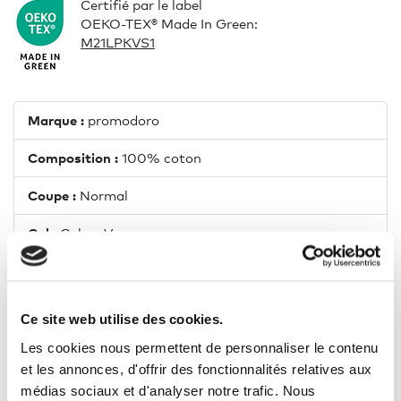
Certifié par le label
OEKO-TEX® Made In Green:
M21LPKVS1
Marque :
promodoro
Composition :
100% coton
Coupe :
Normal
Col :
Col en V
Longueur :
Normal
Taille du modèle :
1,88 m (M)
Ce site web utilise des cookies.
Propriété thermique :
Oui
Les cookies nous permettent de personnaliser le contenu
et les annonces, d'offrir des fonctionnalités relatives aux
Grammage :
320 g/m²
médias sociaux et d'analyser notre trafic. Nous