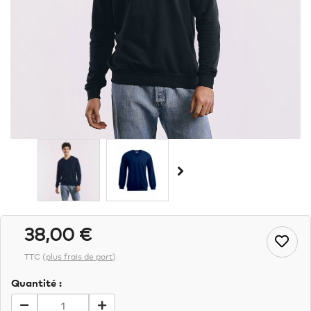
38,00 €
TTC
(
plus frais de port
)
Quantité :