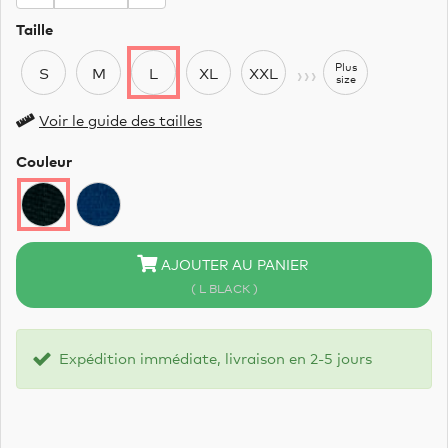
Taille
›››
Plus
S
M
L
XL
XXL
size
Voir le guide des tailles
Couleur
AJOUTER AU PANIER
( L BLACK )
Expédition immédiate, livraison en 2-5 jours