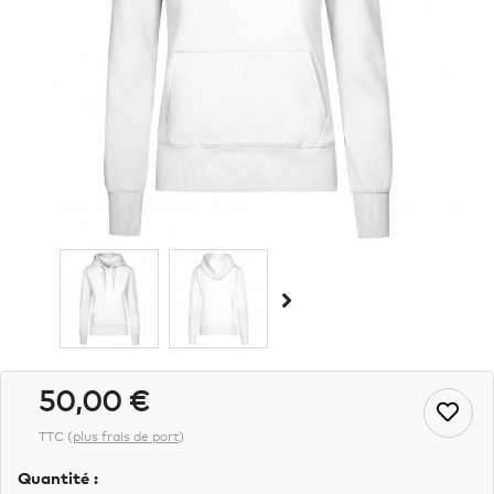
50,00 €
TTC
(
plus frais de port
)
Quantité :