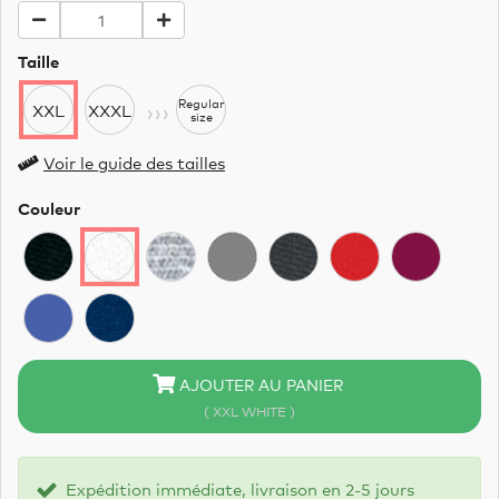
Taille
›››
Regular
XXL
XXXL
size
Voir le guide des tailles
Couleur
AJOUTER AU PANIER
( XXL WHITE )
Expédition immédiate, livraison en 2-5 jours