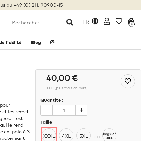
us au +49 (0) 211. 90900-15
FR
0
 fidélité
Blog
40,00 €
TTC
(
plus frais de port
)
Quantité :
 pour
 et les remet
ues. Il est
Taille
qui le rend
e col polo à 3
›››
Regular
XXXL
4XL
5XL
ractérisant
size