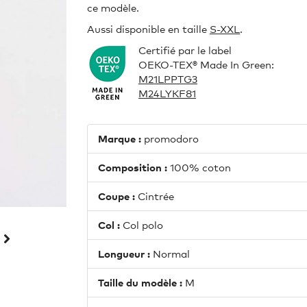
ce modèle.
Aussi disponible en taille
S-XXL
.
Certifié par le label
OEKO-TEX® Made In Green:
M21LPPTG3
M24LYKF81
Marque :
promodoro
Composition :
100% coton
Coupe :
Cintrée
Col :
Col polo
Longueur :
Normal
Taille du modèle :
M