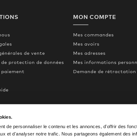
TIONS
MON COMPTE
nous
Mes commandes
gales
Mes avoirs
générales de vente
Mes adresses
 de protection de données
Mes informations personn
t paiement
Demande de rétractation
uide
een
okies.
de
t de personnaliser le contenu et les annonces, d'offrir des fonct
ux et d'analyser notre trafic. Nous partageons également des in