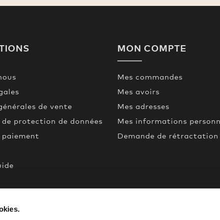
TIONS
MON COMPTE
nous
Mes commandes
gales
Mes avoirs
générales de vente
Mes adresses
 de protection de données
Mes informations personn
t paiement
Demande de rétractation
uide
een
okies.
de