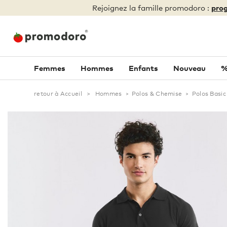
Rejoignez la famille promodoro :
prog
Femmes
Hommes
Enfants
Nouveau
%
retour à Accueil
>
Hommes
>
Polos & Chemise
>
Polos Basic