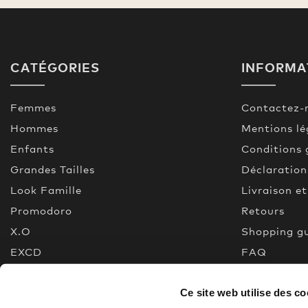
CATÉGORIES
INFORMA
Femmes
Contactez-
Hommes
Mentions lé
Enfants
Conditions 
Grandes Tailles
Déclaration
Look Famille
Livraison e
Promodoro
Retours
X.O
Shopping g
EXCD
FAQ
Premium Selection
Made In Gr
Ce site web utilise des co
Nouveau
Quality gui