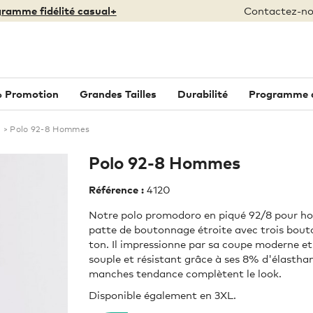
ramme fidélité casual+
Contactez-no
 Promotion
Grandes Tailles
Durabilité
Programme de
>
Polo 92-8 Hommes
Polo 92-8 Hommes
Référence :
4120
Notre polo promodoro en piqué 92/8 pour 
patte de boutonnage étroite avec trois bout
ton. Il impressionne par sa coupe moderne et 
souple et résistant grâce à ses 8% d'élastha
manches tendance complètent le look.
Disponible également en 3XL.