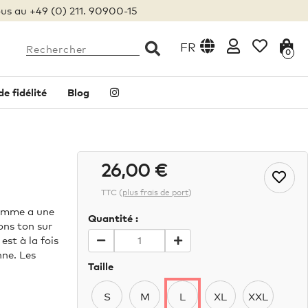
us au +49 (0) 211. 90900-15
FR
0
 fidélité
Blog
26,00 €
TTC
(
plus frais de port
)
homme a une
Quantité :
ons ton sur
est à la fois
nne. Les
Taille
S
M
L
XL
XXL