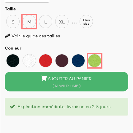
Taille
›››
Plus
S
M
L
XL
size
Voir le guide des tailles
Couleur
AJOUTER AU PANIER
( M WILD LIME )
Expédition immédiate, livraison en 2-5 jours