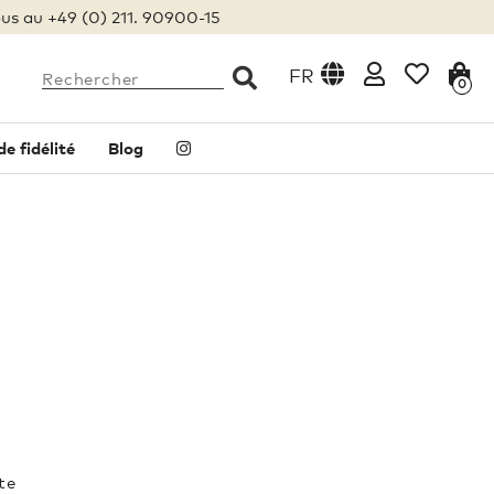
us au +49 (0) 211. 90900-15
FR
0
 fidélité
Blog
te