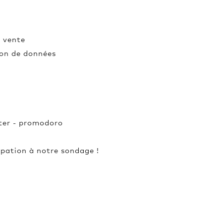
 vente
ion de données
tter - promodoro
ipation à notre sondage !