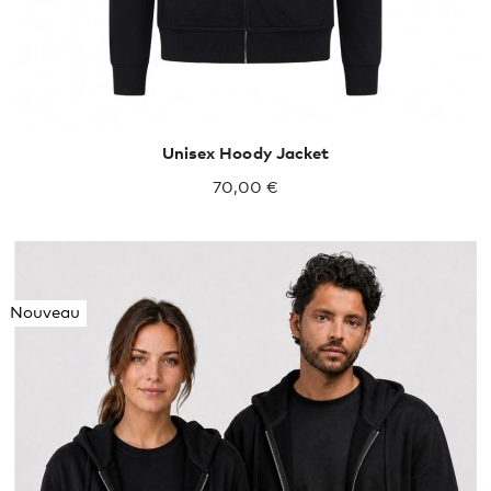
Unisex Hoody Jacket
70,00 €
Nouveau
S
M
L
XL
XXL