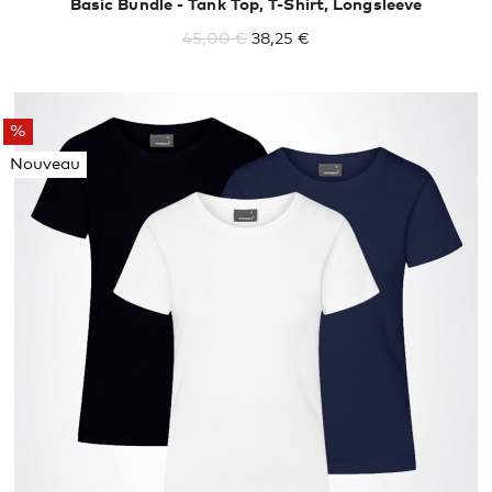
Basic Bundle - Tank Top, T-Shirt, Longsleeve
45,00 €
38,25 €
%
Nouveau
XS
S
M
L
XL