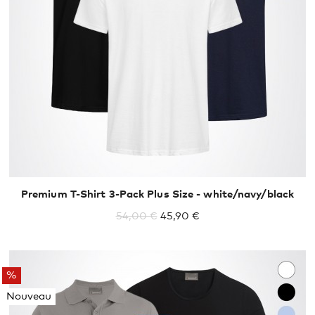
XXXL
4XL
5XL
Premium T-Shirt 3-Pack Plus Size - white/navy/black
54,00 €
45,90 €
%
Nouveau