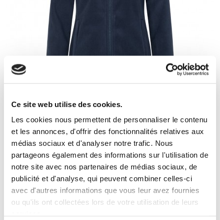
Ce site web utilise des cookies.
Women`s Canvas Fleece Jacket
Les cookies nous permettent de personnaliser le contenu
et les annonces, d'offrir des fonctionnalités relatives aux
66,00 €
médias sociaux et d'analyser notre trafic. Nous
partageons également des informations sur l'utilisation de
notre site avec nos partenaires de médias sociaux, de
publicité et d'analyse, qui peuvent combiner celles-ci
Nouveau
avec d'autres informations que vous leur avez fournies
ou qu'ils ont collectées lors de votre utilisation de leurs
services.