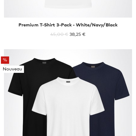
Premium T-Shirt 3-Pack - White/Navy/Black
45,00 €
38,25 €
%
Nouveau
XS
S
M
L
XL
XXL