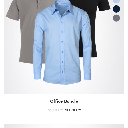
XS
S
L
XL
XXL
Office Bundle
76,00 €
60,80 €