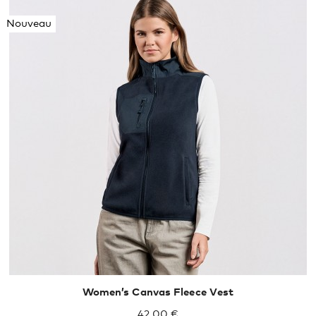
Nouveau
S
M
L
XL
Women’s Canvas Fleece Vest
42,00 €