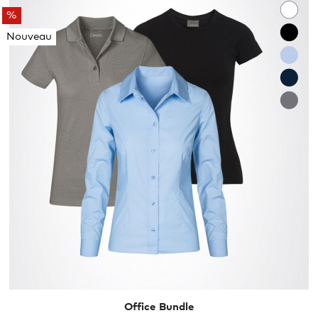
%
Nouveau
L
XL
Office Bundle