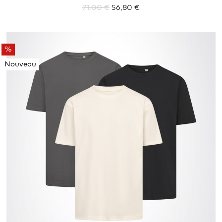
71,00 €
56,80 €
%
Nouveau
XS
L
XL
XXL