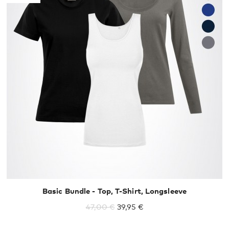
S
L
XL
Basic Bundle - Top, T-Shirt, Longsleeve
47,00 €
39,95 €