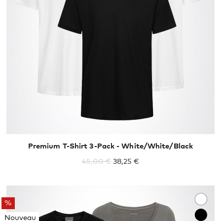
XS
S
M
L
XL
XXL
Premium T-Shirt 3-Pack - White/White/Black
45,00 €
38,25 €
%
Nouveau