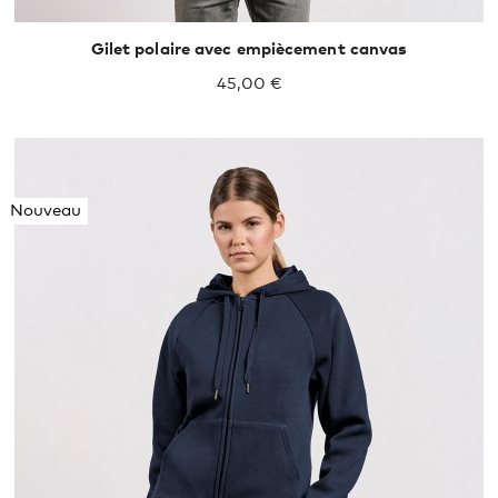
Gilet polaire avec empiècement canvas
45,00 €
Nouveau
XS
S
M
L
XL