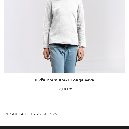
104
116
128
140
152
164
Kid’s Premium-T Longsleeve
12,00 €
RÉSULTATS 1 - 25 SUR 25.