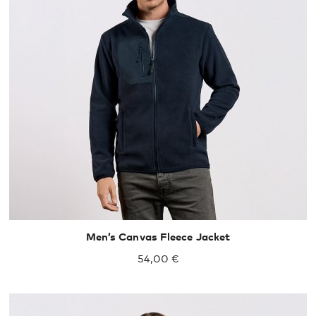
S
M
L
XL
XXL
Men’s Canvas Fleece Jacket
54,00 €