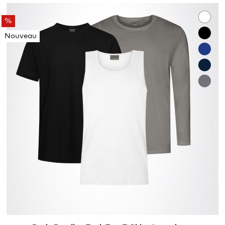
%
Nouveau
XS
S
M
L
XL