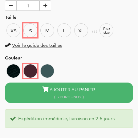
Taille
›››
Plus
XS
S
M
L
XL
size
Voir le guide des tailles
Couleur
AJOUTER AU PANIER
( S BURGUNDY )
Expédition immédiate, livraison en 2-5 jours