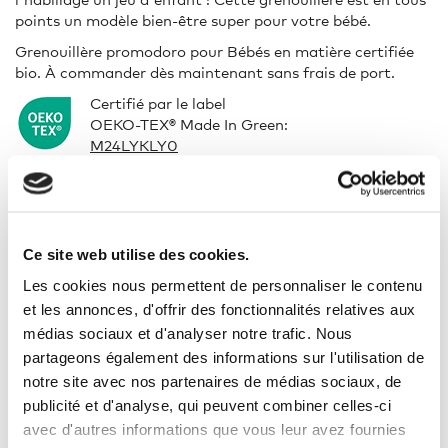
points un modèle bien-être super pour votre bébé.
Grenouillère promodoro pour Bébés en matière certifiée
bio. À commander dès maintenant sans frais de port.
Certifié par le label
OEKO-TEX® Made In Green:
M24LYKLY0
Marque :
promodoro
Ce site web utilise des cookies.
Composition :
100 % coton organique
Les cookies nous permettent de personnaliser le contenu
et les annonces, d'offrir des fonctionnalités relatives aux
Coupe :
Normal
médias sociaux et d'analyser notre trafic. Nous
partageons également des informations sur l'utilisation de
Col :
Col rond
notre site avec nos partenaires de médias sociaux, de
Longueur :
Long
publicité et d'analyse, qui peuvent combiner celles-ci
avec d'autres informations que vous leur avez fournies
Grammage :
200 g/m²