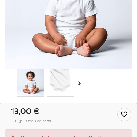
13,00 €
TTC
(
plus frais de port
)