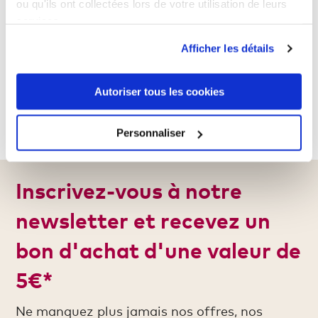
ou qu'ils ont collectées lors de votre utilisation de leurs
services.
Lavage :
60 °C
Afficher les détails
Sèche linge :
Normal
Longueur des manches/jambes
court
Autoriser tous les cookies
Personnaliser
Inscrivez-vous à notre
newsletter et recevez un
bon d'achat d'une valeur de
5€*
Ne manquez plus jamais nos offres, nos