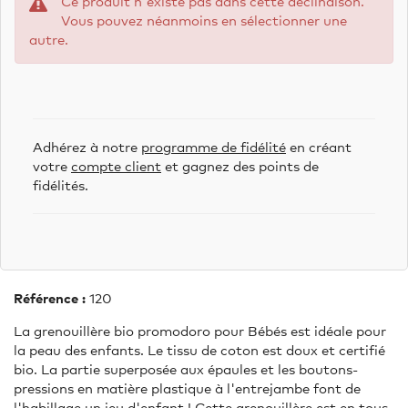
Ce produit n'existe pas dans cette déclinaison.
Vous pouvez néanmoins en sélectionner une
autre.
Adhérez à notre
programme de fidélité
en créant
votre
compte client
et gagnez des points de
fidélités.
Référence :
120
La grenouillère bio promodoro pour Bébés est idéale pour
la peau des enfants. Le tissu de coton est doux et certifié
bio. La partie superposée aux épaules et les boutons-
pressions en matière plastique à l'entrejambe font de
l'habillage un jeu d'enfant ! Cette grenouillère est en tous